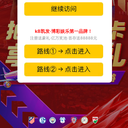
k8凯发·博彩娱乐第一品牌！
注册送豪礼·亿万奖池·首存送88888元